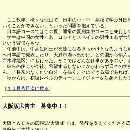
ここ数年、様々な理由で、日本の小・中・高校で学ぶ外国籍
いくことができない、といった問題を抱えている。
日本語コースではこの夏、通常の夏期集中コースと並行し
学生は中国の女性４名、ロシアとスペインの男性１名ずつ計
という背景をもつ。
午前中は、中高生同士が友達になるきっかけとなるような会
べ日本語で発表したり、天満市場へ出かけ、どの国から輸入
西木津地区）にも行った。そこではどんな仕事があるのか、
彼らの多くが今後、希望するしないにかかわらず日本の学校
ん、「将来のなりたい自分」を描くことのできる場であれば
秋からは、初級レベルのティーンエイジャーを対象とした
［
１０月号目次に戻る
］
大阪版広告主 募集中！！
大阪ＹＷＣＡの広報誌‘大阪版’では、発行を支えてくださる
連絡先：大阪ＹＷＣＡ