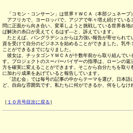
「コモン・コンサーン」は世界ＹＷＣＡ（本部ジュネーブ）
アフリカで、ヨーロッパで、アジアで年々増え続けているエ
問に正面から向き合い、変革しようと挑戦している世界各地
ば解決の糸口が見えてくるはず―と、訴えています。
たとえば、バングラデシュからは力強い報告が寄せられてい
資を受けて自分のビジネスを始めることができました。乳牛
ことができるまでになりました。
彼女は、チッタゴンＹＷＣＡが十数年前から取り組んでいる
す。プロジェクトのスーパーバイザーの指導は、ローンの返
方を確実に変えることができます。そこから自分たちを取り
に加わり成果をあげていると報告しています。
「読む会」では毎号の記事の中からテーマを選び、日本語に
ど、自由な雰囲気です。私たちに何ができるか、何をしなけ
［
１０月号目次に戻る
］