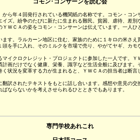
コモン･コンサーンを読む会
から年４回発行されている機関紙の名称です。コモン・コンサー
イズ。紛争のたびに新たに生まれる難民。貧困、虐待、差別
のＹＷＣＡの姿をコモン・コンサーンは伝えています。一人ひ
ます。ラルカーン地区に住む、家族のために１キロの米さえ買
１頭を手に入れ、そのミルクを市場で売り、やがてヤギ、カモな
マイクロクレジット・プロジェクトに参加した一人です。Ｙ
済計画だけでなく健康、栄養、識字など生活全般に及びます。
巻く状況を変革する力が生まれると、ＹＷＣＡの担当者は断言
翻訳されたテキストをもとに話し合います。感想や意見の交
ればならないかを考えさせられるひとときでもあります。
専門学校あれこれ