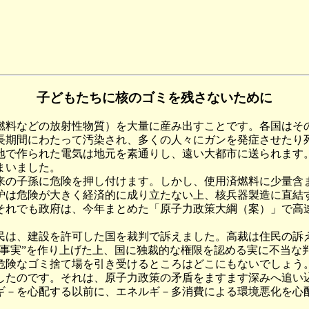
子どもたちに核のゴミを残さないために
料などの放射性物質）を大量に産み出すことです。各国はそ
長期間にわたって汚染され、多くの人々にガンを発症させたり
で作られた電気は地元を素通りし、遠い大都市に送られます
まいました。
の子孫に危険を押し付けます。しかし、使用済燃料に少量含
炉は危険が大きく経済的に成り立たない上、核兵器製造に直結
それでも政府は、今年まとめた「原子力政策大綱（案）」で高
は、建設を許可した国を裁判で訴えました。高裁は住民の訴
“事実”を作り上げた上、国に独裁的な権限を認める実に不当な
危険なゴミ捨て場を引き受けるところはどこにもないでしょう
したのです。それは、原子力政策の矛盾をますます深みへ追い
－を心配する以前に、エネルギ－多消費による環境悪化を心