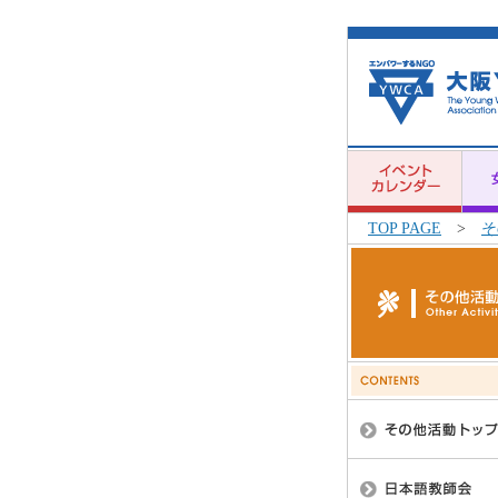
TOP PAGE
>
そ