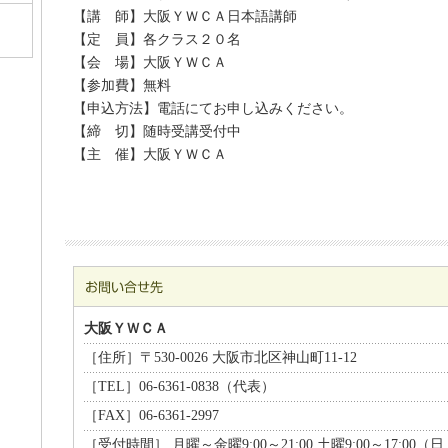
【講 師】大阪ＹＷＣＡ日本語講師
【定 員】各クラス２０名
【会 場】大阪ＹＷＣＡ
【参加費】無料
【申込方法】電話にてお申し込みください。
【締 切】随時受講受付中
【主 催】大阪ＹＷＣＡ
大阪ＹＷＣＡ
［住所］〒530-0026 大阪市北区神山町11-12
［TEL］06-6361-0838（代表）
［FAX］06-6361-2997
［受付時間］ 月曜～金曜9:00～21:00 土曜9:00～17:00（