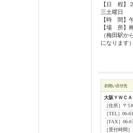
【日 程】
三土曜日
【時 間】
【場 所】梅
（梅田駅から
になりま
大阪ＹＷＣＡ
［住所］〒530
［TEL］06-6
［FAX］06-63
［受付時間］ 月曜