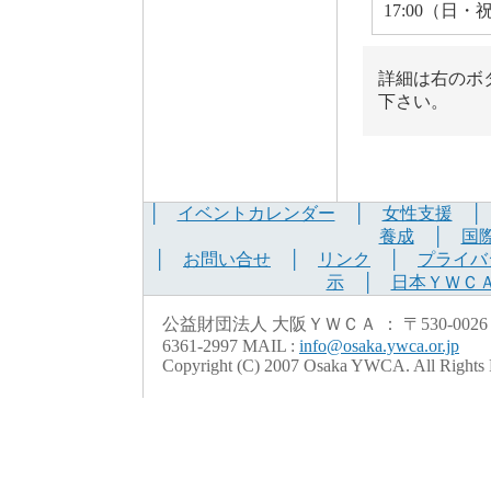
17:00（日・
詳細は右のボ
下さい。
│
イベントカレンダー
│
女性支援
養成
│
国
│
お問い合せ
│
リンク
│
プライバ
示
│
日本ＹＷＣ
公益財団法人 大阪ＹＷＣＡ ： 〒530-0026 大阪市北
6361-2997 MAIL :
info@osaka.ywca.or.jp
Copyright (C) 2007 Osaka YWCA. All Rights 