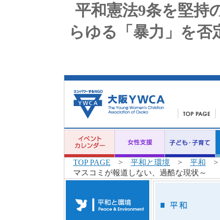
平和憲法9条を堅持
らゆる「暴力」を否
TOP PAGE
>
平和と環境
>
平和
>
マスコミが報道しない、過酷な現状～