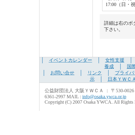
17:00（日・
詳細は右のボ
下さい。
│
イベントカレンダー
│
女性支援
養成
│
国
│
お問い合せ
│
リンク
│
プライバ
示
│
日本ＹＷＣ
公益財団法人 大阪ＹＷＣＡ ： 〒530-0026 大阪市北
6361-2997 MAIL :
info@osaka.ywca.or.jp
Copyright (C) 2007 Osaka YWCA. All Rights 