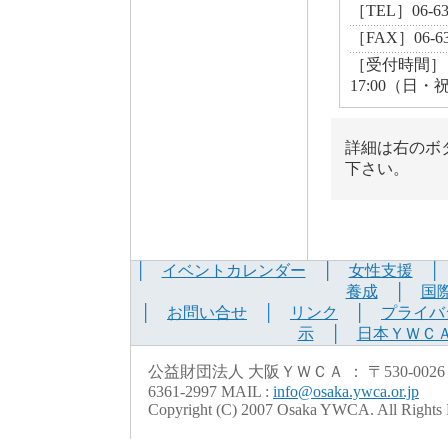
［TEL］06-6
［FAX］06-63
［受付時間］ 月曜
17:00（日・
詳細は右のボ
下さい。
│
イベントカレンダー
│
女性支援
養成
│
国
│
お問い合せ
│
リンク
│
プライバ
示
│
日本ＹＷＣ
公益財団法人 大阪ＹＷＣＡ ： 〒530-0026 大阪市北
6361-2997 MAIL :
info@osaka.ywca.or.jp
Copyright (C) 2007 Osaka YWCA. All Rights 