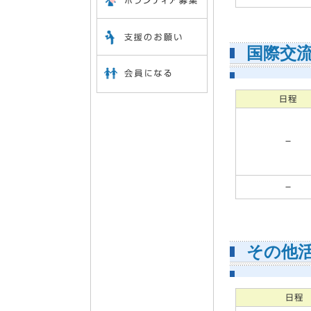
国際交
－
－
その他