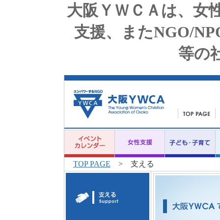
大阪ＹＷＣＡは、女
支援、またNGO/N
等の
TOP PAGE
> 支える