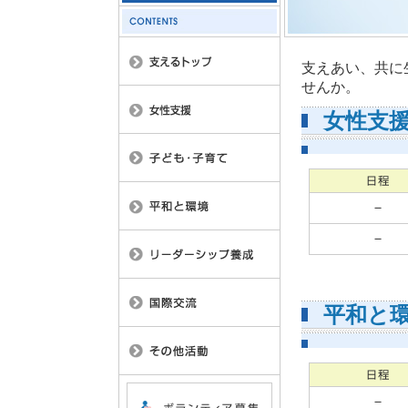
支えあい、共に
せんか。
女性支
－
－
平和と
－